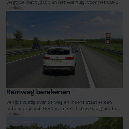
wegtype, het tijdstip en het voertuig. Voor het CBR
theorie-examen moet je alle…
Snelheid
Remweg berekenen
Je rijdt rustig over de weg en ineens staat er een
auto voor je stil. Hoeveel meter heb je nodig om te
stoppen? Dat hangt af van…
Snelheid