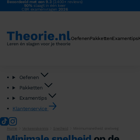
Beoordeeld met een 9.3
(2.400+ reviews)
90%
slaagt in één keer
CBR examenvragen
2026
Oefenen
Pakketten
Examentips
Oefenen
Pakketten
Examentips
Klantenservice
Home
Verkeerskennis
Snelheid
Minimumsnelheid snelweg
Minimale snelheid
op de