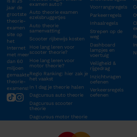
is al 25
examen auto?
Voorrangsregels
C
jaar de
Auto theorie examen
grootste
Parkeerregels
O
ezelsbruggetjes
theorie-
Inhaalregels
C
Auto theorie
examen
e
samenvatting
Strepen op de
site op
weg
R
Scooter rijbewijs kosten
het
Dashboard
I
Hoe lang leren voor
Internet
lampjes en
scooter theorie?
N
met meer
voertuig
Hoe lang leren voor
dan 60
Veiligheid &
motor theorie?
miljoen
rijgedrag
Regio Ranking: hier zak je
gemaakte
Inzichtvragen
het vaakst
theorie-
oefenen
In 1 dag je theorie halen
examens!
Verkeersregels
Dagcursus auto theorie
oefenen
Dagcursus scooter
theorie
Dagcursus motor theorie