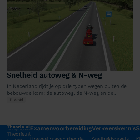
Snelheid autoweg & N-weg
In Nederland rijdt je op drie typen wegen buiten de
bebouwde kom: de autoweg, de N-weg en de
autosnelweg. Ze lijken soms op…
Snelheid
Examenvoorbereiding
Verkeerskennis
S
Theorie.nl
Hoeveel vragen theorie
Snelheidsregels
K