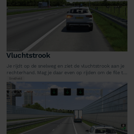
Vluchtstrook
Je rijdt op de snelweg en ziet de vluchtstrook aan je
rechterhand. Mag je daar even op rijden om de file te
omzeilen? Of als je…
Snelheid