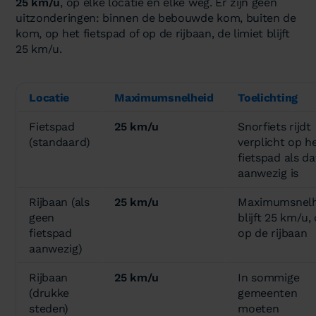
25 km/u
, op elke locatie en elke weg. Er zijn geen
uitzonderingen: binnen de bebouwde kom, buiten de
kom, op het fietspad of op de rijbaan, de limiet blijft
25 km/u.
Locatie
Maximumsnelheid
Toelichting
Fietspad
25 km/u
Snorfiets rijdt
(standaard)
verplicht op h
fietspad als da
aanwezig is
Rijbaan (als
25 km/u
Maximumsnelh
geen
blijft 25 km/u,
fietspad
op de rijbaan
aanwezig)
Rijbaan
25 km/u
In sommige
(drukke
gemeenten
steden)
moeten