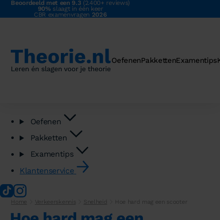
Beoordeeld met een 9.3
(2.400+ reviews)
90%
slaagt in één keer
CBR examenvragen
2026
Oefenen
Pakketten
Examentips
Oefenen
Pakketten
Examentips
Klantenservice
Home
Verkeerskennis
Snelheid
Hoe hard mag een scooter
Hoe hard mag een