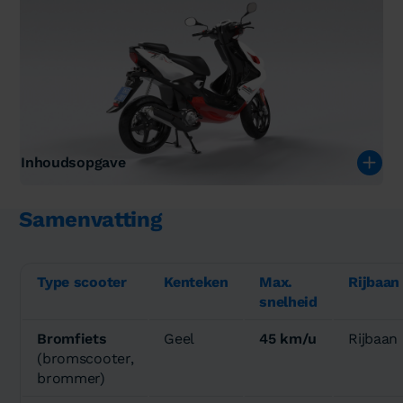
Inhoudsopgave
Samenvatting
Type scooter
Kenteken
Max.
Rijbaan
snelheid
Bromfiets
Geel
45 km/u
Rijbaan
(bromscooter,
brommer)