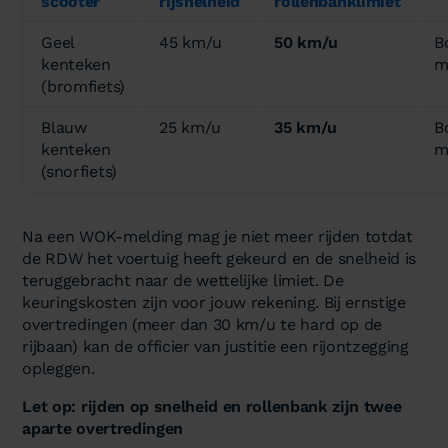
scooter
rijsnelheid
rollenbanklimiet
Geel
45 km/u
50 km/u
B
kenteken
m
(bromfiets)
Blauw
25 km/u
35 km/u
B
kenteken
m
(snorfiets)
Na een WOK-melding mag je niet meer rijden totdat
de RDW het voertuig heeft gekeurd en de snelheid is
teruggebracht naar de wettelijke limiet. De
keuringskosten zijn voor jouw rekening. Bij ernstige
overtredingen (meer dan 30 km/u te hard op de
rijbaan) kan de officier van justitie een rijontzegging
opleggen.
Let op: rijden op snelheid en rollenbank zijn twee
aparte overtredingen