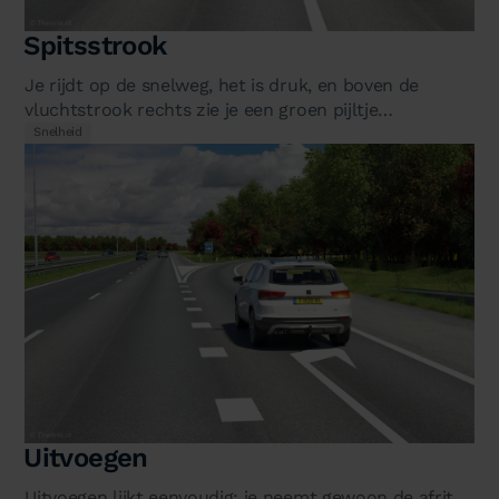
Spitsstrook
Je rijdt op de snelweg, het is druk, en boven de
vluchtstrook rechts zie je een groen pijltje
verschijnen. Moet je daar nu op…
Snelheid
Uitvoegen
Uitvoegen lijkt eenvoudig: je neemt gewoon de afrit.