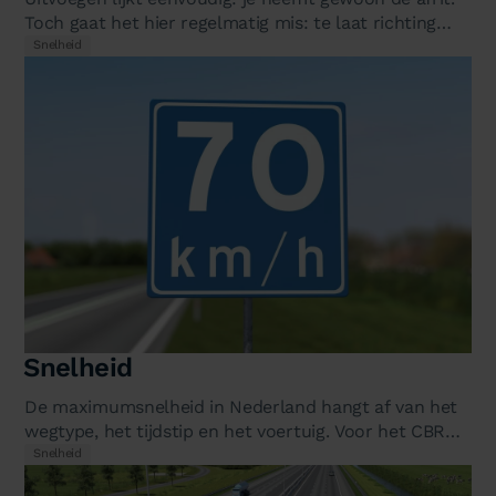
Toch gaat het hier regelmatig mis: te laat richting
geven, abrupt remmen op…
Snelheid
Snelheid
De maximumsnelheid in Nederland hangt af van het
wegtype, het tijdstip en het voertuig. Voor het CBR
theorie-examen moet je alle…
Snelheid