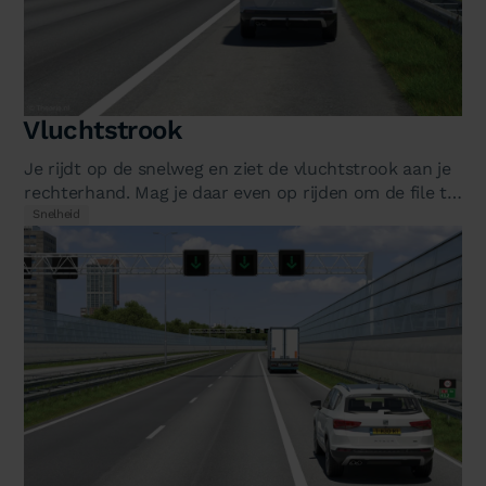
Vluchtstrook
Je rijdt op de snelweg en ziet de vluchtstrook aan je
rechterhand. Mag je daar even op rijden om de file te
omzeilen? Of als je…
Snelheid