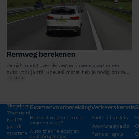
Remweg berekenen
Je rijdt rustig over de weg en ineens staat er een
auto voor je stil. Hoeveel meter heb je nodig om te
stoppen? Dat hangt af van…
Snelheid
Examenvoorbereiding
Verkeerskennis
S
Theorie.nl
Hoeveel vragen theorie
Snelheidsregels
K
is al 25
examen auto?
Voorrangsregels
C
jaar de
Auto theorie examen
grootste
Parkeerregels
O
ezelsbruggetjes