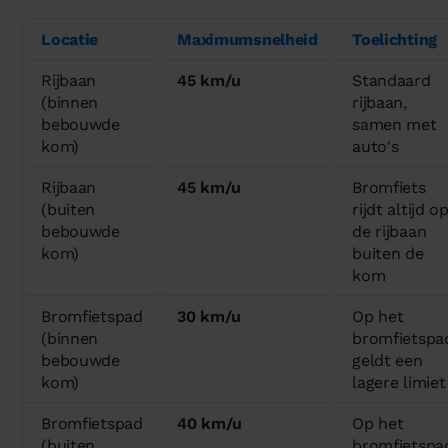
Locatie
Maximumsnelheid
Toelichting
Rijbaan
45 km/u
Standaard
(binnen
rijbaan,
bebouwde
samen met
kom)
auto's
Rijbaan
45 km/u
Bromfiets
(buiten
rijdt altijd o
bebouwde
de rijbaan
kom)
buiten de
kom
Bromfietspad
30 km/u
Op het
(binnen
bromfietspa
bebouwde
geldt een
kom)
lagere limiet
Bromfietspad
40 km/u
Op het
(buiten
bromfietspa