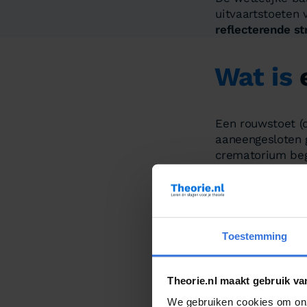
uitvaartstoeten
reflecterende s
Wat is
Een rouwstoet (
aaneengesloten 
crematorium bege
volgauto's met 
Om een rouwstoe
van
zwarte vlag
voertuig. Zolang
Toestemming
stoet en gelden 
herkenbaar als v
Theorie.nl maakt gebruik va
We gebruiken cookies om onz