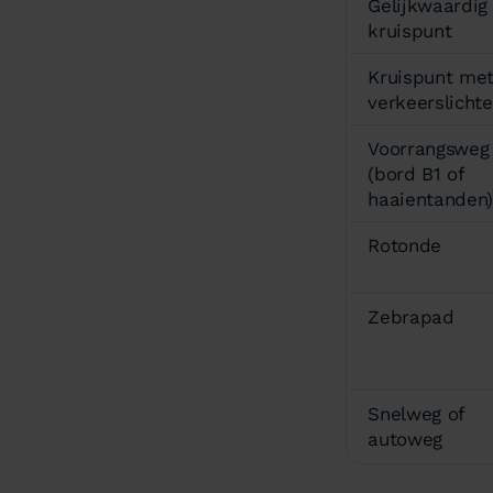
Gelijkwaardig
kruispunt
Kruispunt me
verkeerslicht
Voorrangsweg
(bord B1 of
haaientanden
Rotonde
Zebrapad
Snelweg of
autoweg