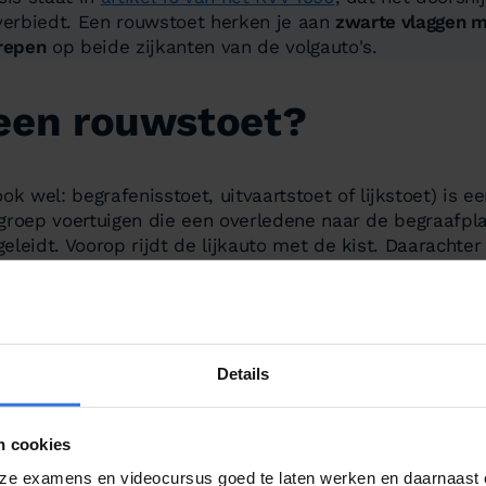
 verbiedt. Een rouwstoet herken je aan
zwarte vlaggen m
trepen
op beide zijkanten van de volgauto's.
een rouwstoet?
ook wel:
begrafenisstoet
,
uitvaartstoet
of
lijkstoet
) is e
groep voertuigen die een overledene naar de begraafpla
leidt. Voorop rijdt de lijkauto met de kist. Daarachter
nabestaanden en andere aanwezigen.
t herkenbaar te maken voor overig verkeer, zijn de vol
gen met witte reflecterende strepen
aan beide zijkanten
 de vlaggen zichtbaar zijn, maakt een voertuig officieel 
Details
de bijbehorende verkeersregels. De lijkauto zelf voert g
oorste voertuig van de stoet.
n cookies
e examens en videocursus goed te laten werken en daarnaast c