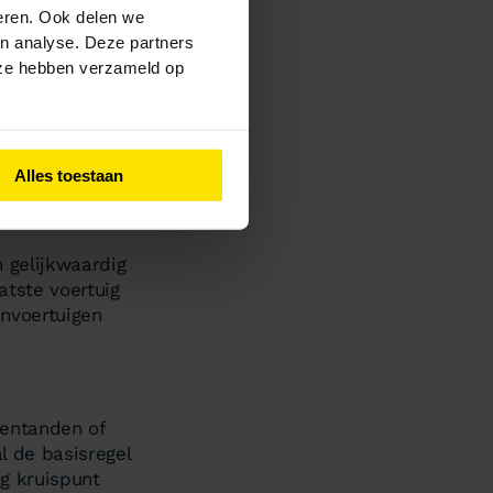
seren. Ook delen we
ang
?
en analyse. Deze partners
 ze hebben verzameld op
uispunt (zonder
rsnijden, ook
Dit is
Alles toestaan
ekens 1990 (RVV
 gelijkwaardig
atste voertuig
envoertuigen
ientanden of
l de basisregel
ig kruispunt