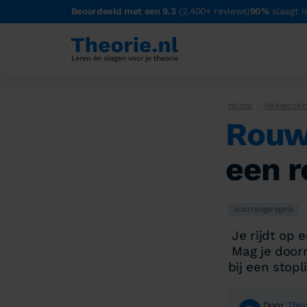
Beoordeeld met een 9.3
(2.400+ reviews)
90%
slaagt i
Home
Verkeerske
Rouw
een r
Voorrangsregels
Je rijdt op 
Mag je doorr
bij een stopl
Door
Theo