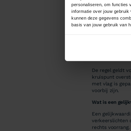
personaliseren, om functies 
Hee
informatie over jouw gebruik
kunnen deze gegevens combin
basis van jouw gebruik van h
Ja, maar alleen
borden, haaienta
niet als je van 
vastgelegd in
ar
1990)
.
De regel geldt v
kruispunt overst
met vlag is gepa
voorbij zijn.
Wat is een gelij
Een gelijkwaardi
verkeerslichten 
rechts voorrang.