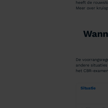
heeft de rouwsto
Meer over kruis
Wann
De voorrangsreg
andere situaties
het CBR-examen v
Situatie