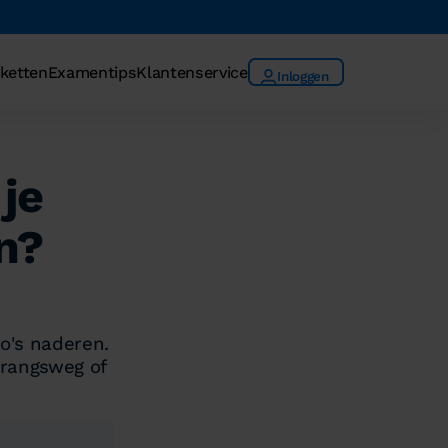
ketten
Examentips
Klantenservice
Inloggen
je
n?
to's naderen.
rrangsweg of