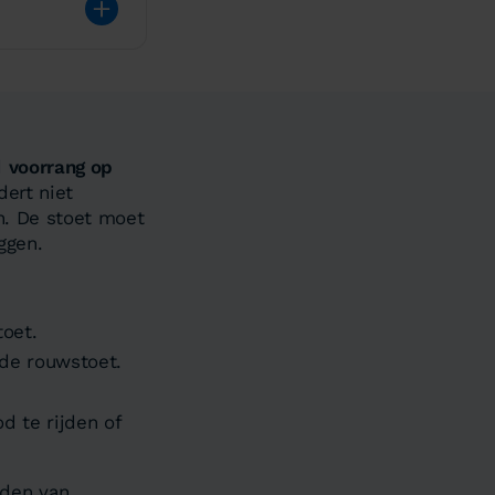
d
voorrang op
ert niet
n. De stoet moet
ggen.
toet.
 de rouwstoet.
d te rijden of
jden van