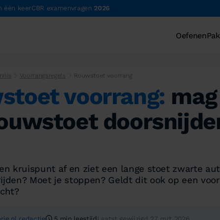
n één keer
CBR examenvragen
2026
Oefenen
Pak
nnis
Voorrangsregels
Rouwstoet voorrang
stoet voorrang:
mag 
ouwstoet doorsnijde
een kruispunt af en ziet een lange stoet zwarte au
ijden? Moet je stoppen? Geldt dit ook op een voo
icht?
rie.nl redactie
5 min leestijd
Laatst gewijzigd 27 mrt 2026