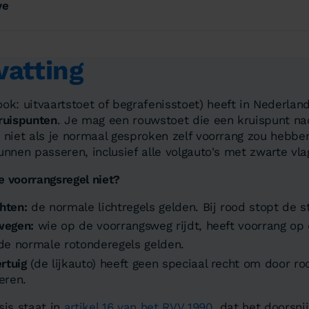
ve
atting
ook: uitvaartstoet of begrafenisstoet) heeft in Nederlan
ruispunten
. Je mag een rouwstoet die een kruispunt nad
 niet als je normaal gesproken zelf voorrang zou hebbe
unnen passeren, inclusief alle volgauto's met zwarte vla
 voorrangsregel niet?
hten:
de normale lichtregels gelden. Bij rood stopt de s
wegen:
wie op de voorrangsweg rijdt, heeft voorrang op
e normale rotonderegels gelden.
rtuig
(de lijkauto) heeft geen speciaal recht om door roo
eren.
sis staat in
artikel 16 van het RVV 1990
, dat het doorsni