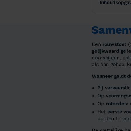
Inhoudsopga
Samenv
Een
rouwstoet
(
gelijkwaardige k
doorsnijden, ook
als één geheel k
Wanneer geldt de
Bij
verkeerslic
Op
voorrangs
Op
rotondes:
d
Het
eerste voe
borden te neg
De wettelijke ba