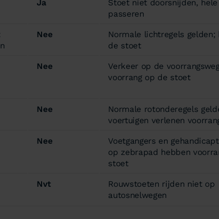
Ja
Stoet niet doorsnijden, hele
passeren
t
Nee
Normale lichtregels gelden; 
en
de stoet
Nee
Verkeer op de voorrangsweg
voorrang op de stoet
)
Nee
Normale rotonderegels geld
voertuigen verlenen voorran
Nee
Voetgangers en gehandicapt
op zebrapad hebben voorra
stoet
Nvt
Rouwstoeten rijden niet op
autosnelwegen