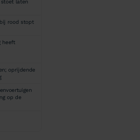
 stoet laten
bij rood stopt
 heeft
en; oprijdende
g
envoertuigen
ng op de