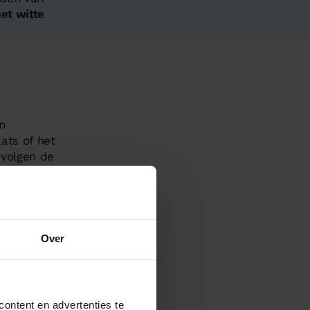
et witte
en
ats of het
 volgen de
gauto's voorzien
 van het
deel uit van de
Over
een vlag maar is
ontent en advertenties te