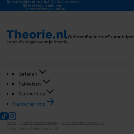
Beoordeeld met een 9.3
(2.400+ reviews)
90%
slaagt in één keer
CBR examenvragen
2026
Oefenen
Pakketten
Examentips
Oefenen
Pakketten
Examentips
Klantenservice
Home
Examenvoorbereiding
Motor theorie-examen (A)
Motorrijbewijs halen (overzicht)