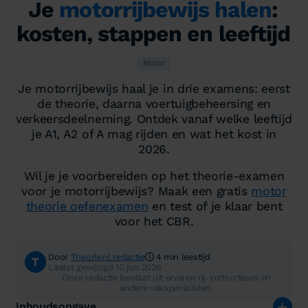
Je
motorrijbewijs halen
:
kosten, stappen en leeftijd
Motor
Je motorrijbewijs haal je in drie examens: eerst
de theorie, daarna voertuigbeheersing en
verkeersdeelneming. Ontdek vanaf welke leeftijd
je A1, A2 of A mag rijden en wat het kost in
2026.
Wil je je voorbereiden op het theorie-examen
voor je motorrijbewijs? Maak een gratis
motor
theorie oefenexamen
en test of je klaar bent
voor het CBR.
Door
Theorie.nl redactie
4 min leestijd
Laatst gewijzigd 10 jun 2026
Onze redactie bestaat uit ervaren rij-instructeurs en
andere vakspecialisten.
Inhoudsopgave