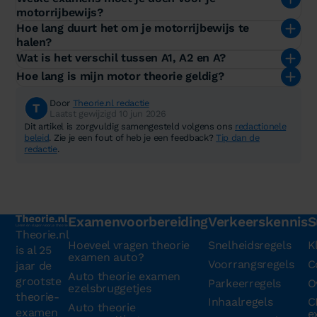
motorrijbewijs?
Hoe lang duurt het om je motorrijbewijs te
halen?
Wat is het verschil tussen A1, A2 en A?
Hoe lang is mijn motor theorie geldig?
Door
Theorie.nl redactie
Laatst gewijzigd 10 jun 2026
Dit artikel is zorgvuldig samengesteld volgens ons
redactionele
beleid
. Zie je een fout of heb je een feedback?
Tip dan de
redactie
.
Examenvoorbereiding
Verkeerskennis
S
Theorie.nl
Hoeveel vragen theorie
Snelheidsregels
K
is al 25
examen auto?
Voorrangsregels
C
jaar de
Auto theorie examen
grootste
Parkeerregels
O
ezelsbruggetjes
theorie-
Inhaalregels
C
Auto theorie
examen
e