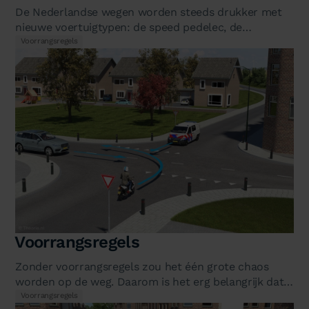
De Nederlandse wegen worden steeds drukker met
nieuwe voertuigtypen: de speed pedelec, de
elektrische step, de snorfiets op het…
Voorrangsregels
Voorrangsregels
Zonder voorrangsregels zou het één grote chaos
worden op de weg. Daarom is het erg belangrijk dat
je de voorrangsregels goed kent…
Voorrangsregels