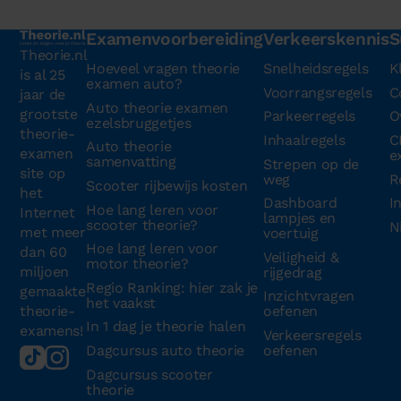
Examenvoorbereiding
Verkeerskennis
S
Theorie.nl
Hoeveel vragen theorie
Snelheidsregels
K
is al 25
examen auto?
Voorrangsregels
C
jaar de
Auto theorie examen
grootste
Parkeerregels
O
ezelsbruggetjes
theorie-
Inhaalregels
C
Auto theorie
examen
e
samenvatting
Strepen op de
site op
weg
R
Scooter rijbewijs kosten
het
Dashboard
I
Hoe lang leren voor
Internet
lampjes en
scooter theorie?
N
met meer
voertuig
Hoe lang leren voor
dan 60
Veiligheid &
motor theorie?
miljoen
rijgedrag
Regio Ranking: hier zak je
gemaakte
Inzichtvragen
het vaakst
theorie-
oefenen
In 1 dag je theorie halen
examens!
Verkeersregels
Dagcursus auto theorie
oefenen
Dagcursus scooter
theorie