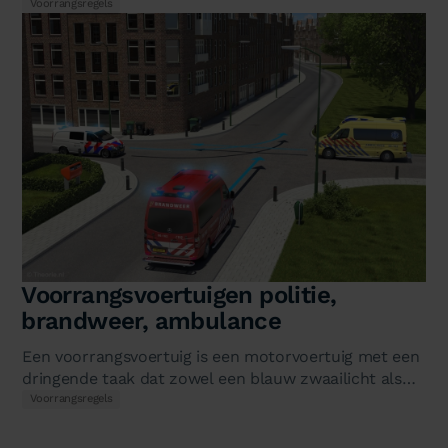
verkeersborden bepalen dan wie…
Voorrangsregels
Voorrangsvoertuigen politie,
brandweer, ambulance
Een voorrangsvoertuig is een motorvoertuig met een
dringende taak dat zowel een blauw zwaailicht als
een sirene voert, en…
Voorrangsregels