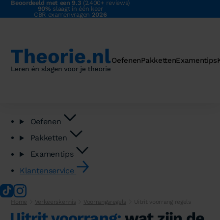
Beoordeeld met een 9.3
(2.400+ reviews)
90%
slaagt in één keer
CBR examenvragen
2026
Oefenen
Pakketten
Examentips
Oefenen
Pakketten
Examentips
Klantenservice
Home
Verkeerskennis
Voorrangsregels
Uitrit voorrang regels
Uitrit voorrang:
wat zijn de