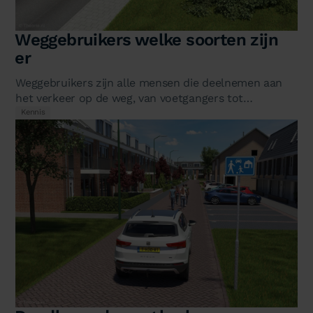
Weggebruikers welke soorten zijn
er
Weggebruikers zijn alle mensen die deelnemen aan
het verkeer op de weg, van voetgangers tot
vrachtwagenchauffeurs. Het RVV 1990…
Kennis