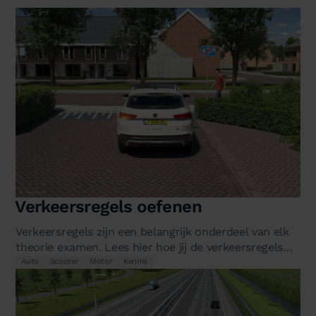
Verkeersregels oefenen
Verkeersregels zijn een belangrijk onderdeel van elk
theorie examen. Lees hier hoe jij de verkeersregels
oefent zodat je goed…
Auto
Scooter
Motor
Kennis