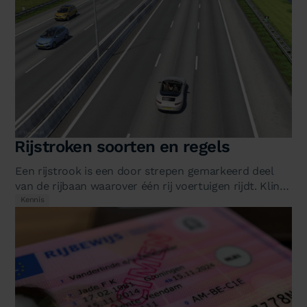
Rijstroken soorten en regels
Een rijstrook is een door strepen gemarkeerd deel
van de rijbaan waarover één rij voertuigen rijdt. Klinkt
simpel, maar het CBR…
Kennis