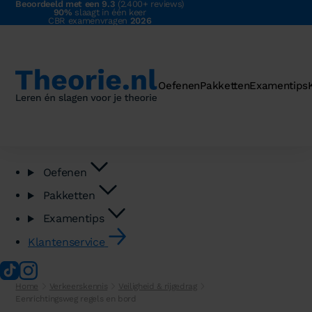
Beoordeeld met een 9.3
(2.400+ reviews)
90%
slaagt in één keer
CBR examenvragen
2026
Oefenen
Pakketten
Examentips
Oefenen
Pakketten
Examentips
Klantenservice
Home
Verkeerskennis
Veiligheid & rijgedrag
Eenrichtingsweg regels en bord