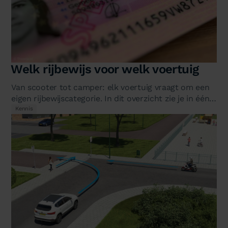
Welk rijbewijs voor welk voertuig
Van scooter tot camper: elk voertuig vraagt om een
eigen rijbewijscategorie. In dit overzicht zie je in één
oogopslag welk…
Kennis