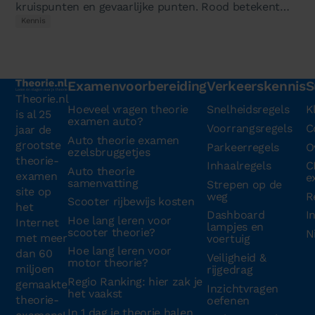
kruispunten en gevaarlijke punten. Rood betekent
stop, geel betekent stop tenzij dat…
Kennis
Examenvoorbereiding
Verkeerskennis
S
Theorie.nl
Hoeveel vragen theorie
Snelheidsregels
K
is al 25
examen auto?
Voorrangsregels
C
jaar de
Auto theorie examen
grootste
Parkeerregels
O
ezelsbruggetjes
theorie-
Inhaalregels
C
Auto theorie
examen
e
samenvatting
Strepen op de
site op
weg
R
Scooter rijbewijs kosten
het
Dashboard
I
Hoe lang leren voor
Internet
lampjes en
scooter theorie?
N
met meer
voertuig
Hoe lang leren voor
dan 60
Veiligheid &
motor theorie?
miljoen
rijgedrag
Regio Ranking: hier zak je
gemaakte
Inzichtvragen
het vaakst
theorie-
oefenen
In 1 dag je theorie halen