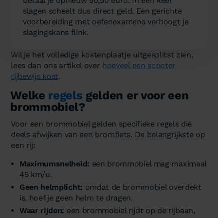
betaal je opnieuw 50,50 euro. In een keer
slagen scheelt dus direct geld. Een gerichte
voorbereiding met oefenexamens verhoogt je
slagingskans flink.
Wil je het volledige kostenplaatje uitgesplitst zien,
lees dan ons artikel over
hoeveel een scooter
rijbewijs kost
.
Welke
regels
gelden er voor een
brommobiel?
Voor een brommobiel gelden specifieke regels die
deels afwijken van een bromfiets. De belangrijkste op
een rij:
Maximumsnelheid:
een brommobiel mag maximaal
45 km/u.
Geen helmplicht:
omdat de brommobiel overdekt
is, hoef je geen helm te dragen.
Waar rijden:
een brommobiel rijdt op de rijbaan,