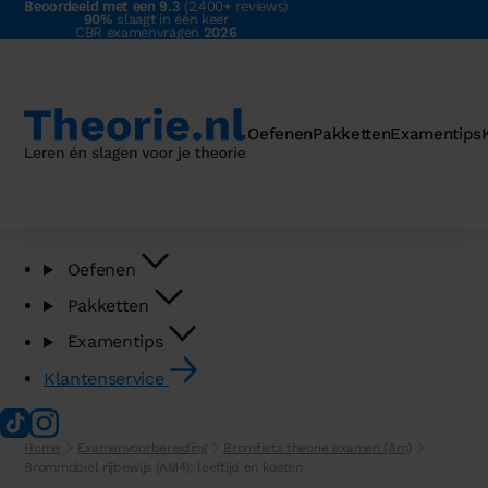
Beoordeeld met een 9.3
(2.400+ reviews)
90%
slaagt in één keer
CBR examenvragen
2026
Oefenen
Pakketten
Examentips
Oefenen
Pakketten
Examentips
Klantenservice
Home
Examenvoorbereiding
Bromfiets theorie examen (Am)
Brommobiel rijbewijs (AM4): leeftijd en kosten