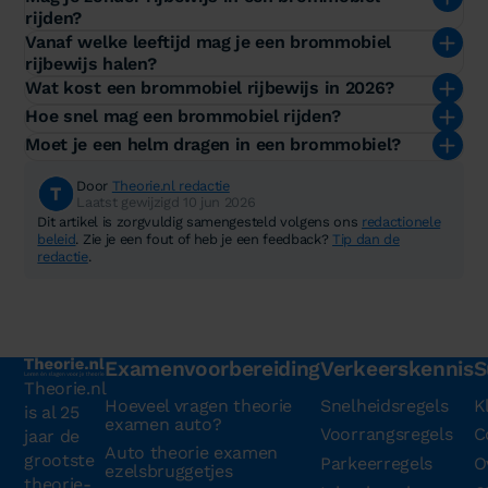
rijden?
Vanaf welke leeftijd mag je een brommobiel
rijbewijs halen?
Wat kost een brommobiel rijbewijs in 2026?
Hoe snel mag een brommobiel rijden?
Moet je een helm dragen in een brommobiel?
Door
Theorie.nl redactie
Laatst gewijzigd 10 jun 2026
Dit artikel is zorgvuldig samengesteld volgens ons
redactionele
beleid
. Zie je een fout of heb je een feedback?
Tip dan de
redactie
.
Examenvoorbereiding
Verkeerskennis
S
Theorie.nl
Hoeveel vragen theorie
Snelheidsregels
K
is al 25
examen auto?
Voorrangsregels
C
jaar de
Auto theorie examen
grootste
Parkeerregels
O
ezelsbruggetjes
theorie-