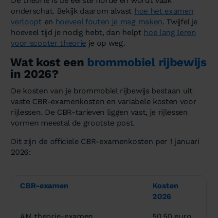
De theorie is de eerste horde en wordt vaak
onderschat. Bekijk daarom alvast
hoe het examen
verloopt
en
hoeveel fouten je mag maken
. Twijfel je
hoeveel tijd je nodig hebt, dan helpt
hoe lang leren
voor scooter theorie
je op weg.
Wat kost een
brommobiel rijbewijs
in 2026?
De kosten van je brommobiel rijbewijs bestaan uit
vaste CBR-examenkosten en variabele kosten voor
rijlessen. De CBR-tarieven liggen vast, je rijlessen
vormen meestal de grootste post.
Dit zijn de officiele CBR-examenkosten per 1 januari
2026:
CBR-examen
Kosten
2026
AM theorie-examen
50,50 euro