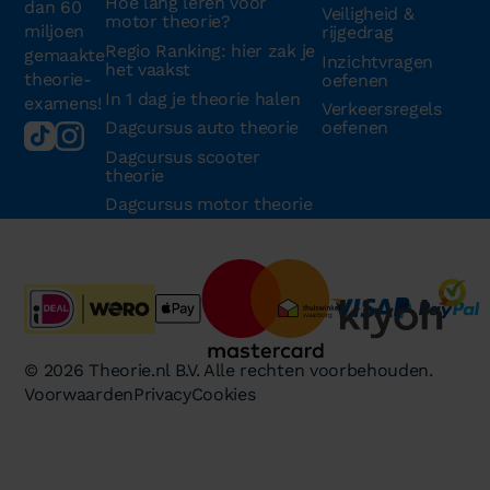
Hoe lang leren voor
dan 60
Veiligheid &
motor theorie?
miljoen
rijgedrag
Regio Ranking: hier zak je
gemaakte
Inzichtvragen
het vaakst
theorie-
oefenen
In 1 dag je theorie halen
examens!
Verkeersregels
Dagcursus auto theorie
oefenen
Dagcursus scooter
theorie
Dagcursus motor theorie
© 2026 Theorie.nl B.V. Alle rechten voorbehouden.
Voorwaarden
Privacy
Cookies