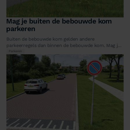
Mag je buiten de bebouwde kom
parkeren
Buiten de bebouwde kom gelden andere
parkeerregels dan binnen de bebouwde kom. Mag je
buiten de bebouwde kom parkeren en zo ja,…
Parkeren