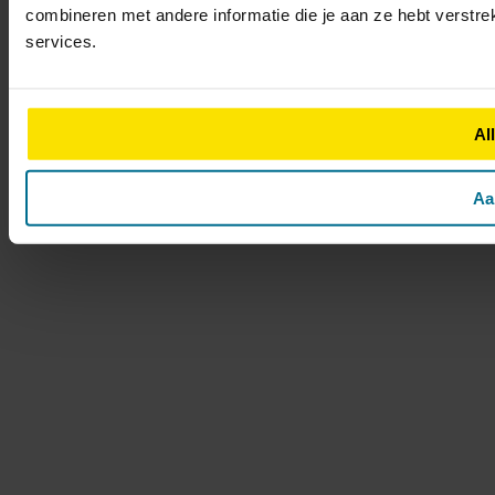
combineren met andere informatie die je aan ze hebt verstre
services.
Al
Aa