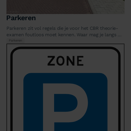
Parkeren
Parkeren zit vol regels die je voor het CBR theorie-
examen foutloos moet kennen. Waar mag je langs de
weg staan? Wat betekent een…
Parkeren