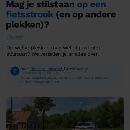
Mag je stilstaan
op een
fietsstrook
(en op andere
plekken)?
Parkeren
Op welke plekken mag wel of juist niet
stilstaan? We vertellen je er alles over.
Door
Theorie.nl redactie
3 min leestijd
Laatst gewijzigd 19 sep 2025
Onze redactie bestaat uit ervaren rij-instructeurs en
andere vakspecialisten.