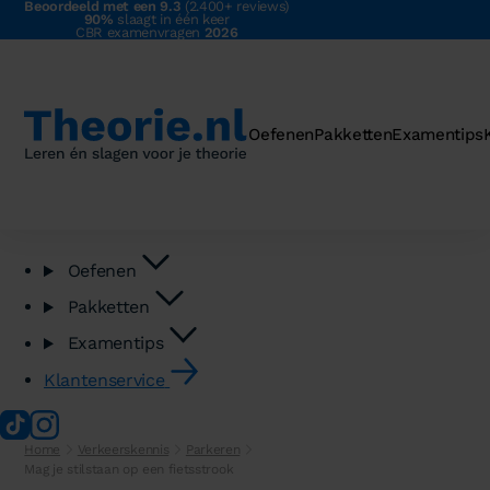
Beoordeeld met een 9.3
(2.400+ reviews)
90%
slaagt in één keer
CBR examenvragen
2026
Oefenen
Pakketten
Examentips
Oefenen
Pakketten
Examentips
Klantenservice
Home
Verkeerskennis
Parkeren
Mag je stilstaan op een fietsstrook