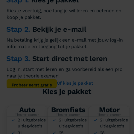
Kies je voertuig, hoe lang je wil leren en oefenen en
koop je pakket.
Stap 2.
Bekijk je e-mail
Na betaling krijg je gelijk een e-mail met jouw log-in
informatie en toegang tot je pakket.
Stap 3.
Start direct met leren
Log in, start met leren en ga voorbereid als een pro
naar je theorie examen!
Of kies je pakket
Probeer eerst gratis
Kies je pakket
Auto
Bromfiets
Motor
Theorie-examen
Theorie-examen
Theorie-examen
21 uitgebreide
21 uitgebreide
21 uitgebreide
uitlegvideo’s
uitlegvideo’s
uitlegvideo’s
31
25
28