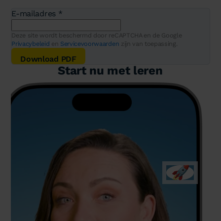
E-mailadres
*
Deze site wordt beschermd door reCAPTCHA en de Google
Privacybeleid
en
Servicevoorwaarden
zijn van toepassing.
Download PDF
Start nu met leren
🚀