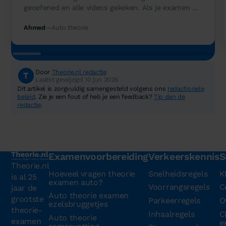
geoefened en alle videos gekeken. Als je examen wil
halen moet je dit doen.
Ahmed
Auto theorie
Door
Theorie.nl redactie
Laatst gewijzigd 10 jun 2026
Dit artikel is zorgvuldig samengesteld volgens ons
redactionele
beleid
. Zie je een fout of heb je een feedback?
Tip dan de
redactie
.
Examenvoorbereiding
Verkeerskennis
S
Theorie.nl
Hoeveel vragen theorie
Snelheidsregels
K
is al 25
examen auto?
Voorrangsregels
C
jaar de
Auto theorie examen
grootste
Parkeerregels
O
ezelsbruggetjes
theorie-
Inhaalregels
C
Auto theorie
examen
e