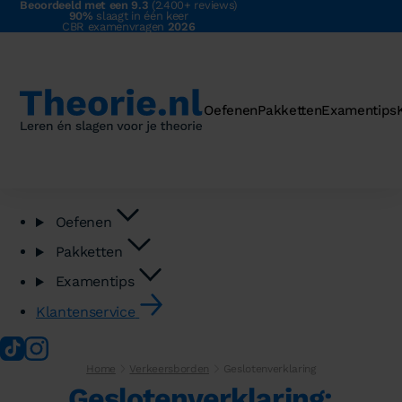
Beoordeeld met een 9.3
(2.400+ reviews)
90%
slaagt in één keer
CBR examenvragen
2026
Oefenen
Pakketten
Examentips
Oefenen
Pakketten
Examentips
Klantenservice
Home
Verkeersborden
Geslotenverklaring
Geslotenverklaring: