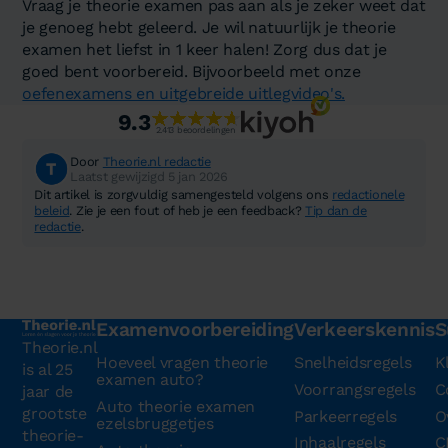
Vraag je theorie examen pas aan als je zeker weet dat
je genoeg hebt geleerd. Je wil natuurlijk je theorie
examen het liefst in 1 keer halen! Zorg dus dat je
goed bent voorbereid. Bijvoorbeeld met onze
oefenexamens en uitgebreide uitlegvideo's.
9.3
2.413 beoordelingen
Door
Theorie.nl redactie
Laatst gewijzigd 5 jan 2026
Dit artikel is zorgvuldig samengesteld volgens ons
redactionele
beleid
. Zie je een fout of heb je een feedback?
Tip dan de
redactie
.
Examenvoorbereiding
Verkeerskennis
S
Theorie.nl
Hoeveel vragen theorie
Snelheidsregels
K
is al 25
examen auto?
Voorrangsregels
C
jaar de
Auto theorie examen
grootste
Parkeerregels
O
ezelsbruggetjes
theorie-
Inhaalregels
C