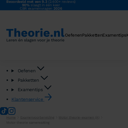
Beoordeeld met een 9.3
(2.400+ reviews)
90%
slaagt in één keer
CBR examenvragen
2026
Oefenen
Pakketten
Examentips
Oefenen
Pakketten
Examentips
Klantenservice
Home
Examenvoorbereiding
Motor theorie-examen (A)
Motor theorie samenvatting