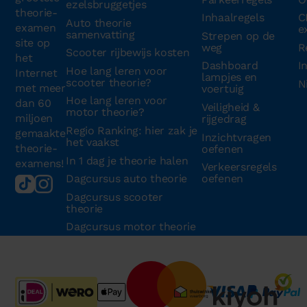
ezelsbruggetjes
theorie-
Inhaalregels
C
Auto theorie
examen
e
samenvatting
Strepen op de
site op
weg
R
Scooter rijbewijs kosten
het
Dashboard
I
Hoe lang leren voor
Internet
lampjes en
scooter theorie?
N
met meer
voertuig
Hoe lang leren voor
dan 60
Veiligheid &
motor theorie?
miljoen
rijgedrag
Regio Ranking: hier zak je
gemaakte
Inzichtvragen
het vaakst
theorie-
oefenen
In 1 dag je theorie halen
examens!
Verkeersregels
Dagcursus auto theorie
oefenen
Dagcursus scooter
theorie
Dagcursus motor theorie