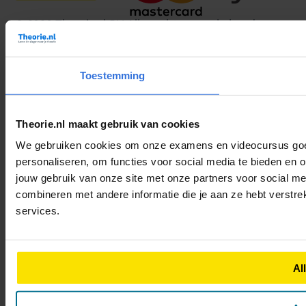
© 2026 Theorie.nl B.V. Alle rechten voorbehouden.
Voorwaarden
Privacy
Cookies
Toestemming
Theorie.nl maakt gebruik van cookies
We gebruiken cookies om onze examens en videocursus goed 
personaliseren, om functies voor social media te bieden en 
jouw gebruik van onze site met onze partners voor social m
combineren met andere informatie die je aan ze hebt verstre
services.
Al