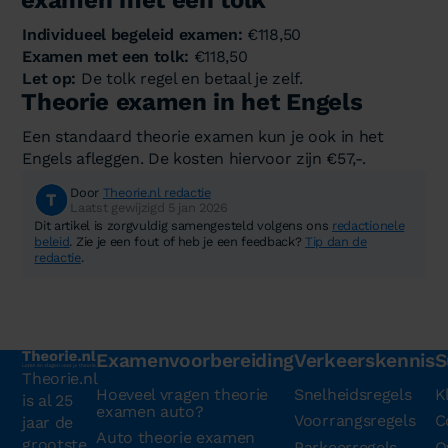
examen met een tolk
Individueel begeleid examen:
€118,50
Examen met een tolk:
€118,50
Let op:
De tolk regel en betaal je zelf.
Theorie examen in het Engels
Een standaard theorie examen kun je ook in het
Engels afleggen. De kosten hiervoor zijn €57,-.
Door
Theorie.nl redactie
Laatst gewijzigd 5 jan 2026
Dit artikel is zorgvuldig samengesteld volgens ons
redactionele
beleid
. Zie je een fout of heb je een feedback?
Tip dan de
redactie
.
Examenvoorbereiding
Verkeerskennis
S
Theorie.nl
Hoeveel vragen theorie
Snelheidsregels
K
is al 25
examen auto?
Voorrangsregels
C
jaar de
Auto theorie examen
grootste
Parkeerregels
O