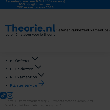
Beoordeeld met een 9.3
(2.400+ reviews)
90%
slaagt in één keer
CBR examenvragen
2026
Oefenen
Pakketten
Examentips
Oefenen
Pakketten
Examentips
Klantenservice
Home
Examenvoorbereiding
Bromfiets theorie examen (Am)
Wat kost het bromfiets theorie examen?