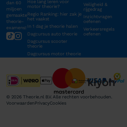
Hoe lang leren voor
dan 60
Veiligheid &
motor theorie?
miljoen
rijgedrag
Regio Ranking: hier zak je
gemaakte
Inzichtvragen
het vaakst
theorie-
oefenen
In 1 dag je theorie halen
examens!
Verkeersregels
Dagcursus auto theorie
oefenen
Dagcursus scooter
theorie
Dagcursus motor theorie
© 2026 Theorie.nl B.V. Alle rechten voorbehouden.
Voorwaarden
Privacy
Cookies