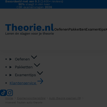
Beoordeeld met een 9.3
(2.400+ reviews)
90%
slaagt in één keer
CBR examenvragen
2026
Oefenen
Pakketten
Examentips
Oefenen
Pakketten
Examentips
Klantenservice
Home
Examenvoorbereiding
Auto theorie examen (B)
Hoeveel fouten auto theorie