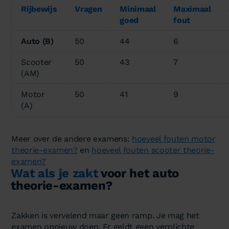
Rijbewijs
Vragen
Minimaal
Maximaal
goed
fout
Auto (B)
50
44
6
Scooter
50
43
7
(AM)
Motor
50
41
9
(A)
Meer over de andere examens:
hoeveel fouten motor
theorie-examen?
en
hoeveel fouten scooter theorie-
examen?
Wat als je zakt
voor het auto
theorie-examen?
Zakken is vervelend maar geen ramp. Je mag het
examen opnieuw doen. Er geldt geen verplichte