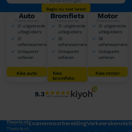
flinke kortingen.
Begin nu met leren!
Auto
Bromfiets
Motor
Theorie-examen
Theorie-examen
Theorie-examen
21 uitgebreide
21 uitgebreide
21 uitgebreide
uitlegvideo’s
uitlegvideo’s
uitlegvideo’s
31
25
28
oefenexamens
oefenexamens
oefenexamens
Onbeperkt
Onbeperkt
Onbeperkt
oefenen
oefenen
oefenen
Kies auto
Kies
Kies motor
bromfiets
9.3
2.413 beoordelingen
Examenvoorbereiding
Verkeerskennis
S
Theorie.nl