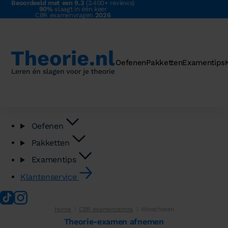
Beoordeeld met een 9.3
(2.400+ reviews)
90%
slaagt in één keer
CBR examenvragen
2026
Oefenen
Pakketten
Examentips
Oefenen
Pakketten
Examentips
Klantenservice
Home
CBR examencentra
Winschoten
Theorie-examen afnemen