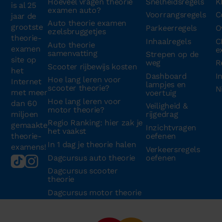
Hoeveel vragen theorie
Snelheidsregels
K
is al 25
examen auto?
Voorrangsregels
C
jaar de
Auto theorie examen
grootste
Parkeerregels
O
ezelsbruggetjes
theorie-
Inhaalregels
C
Auto theorie
examen
e
samenvatting
Strepen op de
site op
weg
R
Scooter rijbewijs kosten
het
Dashboard
I
Hoe lang leren voor
Internet
lampjes en
scooter theorie?
N
met meer
voertuig
Hoe lang leren voor
dan 60
Veiligheid &
motor theorie?
miljoen
rijgedrag
Regio Ranking: hier zak je
gemaakte
Inzichtvragen
het vaakst
theorie-
oefenen
In 1 dag je theorie halen
examens!
Verkeersregels
Dagcursus auto theorie
oefenen
Dagcursus scooter
theorie
Dagcursus motor theorie