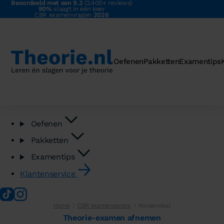
Beoordeeld met een 9.3
(2.400+ reviews)
90%
slaagt in één keer
CBR examenvragen
2026
Oefenen
Pakketten
Examentips
Oefenen
Pakketten
Examentips
Klantenservice
Home
CBR examencentra
Roosendaal
Theorie-examen afnemen