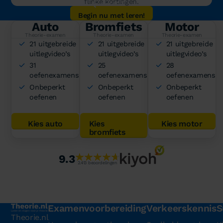
flinke kortingen.
Begin nu met leren!
Auto
Bromfiets
Motor
Theorie-examen
Theorie-examen
Theorie-examen
21 uitgebreide
21 uitgebreide
21 uitgebreide
uitlegvideo’s
uitlegvideo’s
uitlegvideo’s
31
25
28
oefenexamens
oefenexamens
oefenexamens
Onbeperkt
Onbeperkt
Onbeperkt
oefenen
oefenen
oefenen
Kies auto
Kies
Kies motor
bromfiets
9.3
2.413 beoordelingen
Examenvoorbereiding
Verkeerskennis
S
Theorie.nl