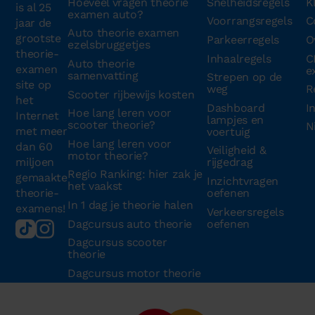
Hoeveel vragen theorie
Snelheidsregels
K
is al 25
examen auto?
Voorrangsregels
C
jaar de
Auto theorie examen
grootste
Parkeerregels
O
ezelsbruggetjes
theorie-
Inhaalregels
C
Auto theorie
examen
e
samenvatting
Strepen op de
site op
weg
R
Scooter rijbewijs kosten
het
Dashboard
I
Hoe lang leren voor
Internet
lampjes en
scooter theorie?
N
met meer
voertuig
Hoe lang leren voor
dan 60
Veiligheid &
motor theorie?
miljoen
rijgedrag
Regio Ranking: hier zak je
gemaakte
Inzichtvragen
het vaakst
theorie-
oefenen
In 1 dag je theorie halen
examens!
Verkeersregels
Dagcursus auto theorie
oefenen
Dagcursus scooter
theorie
Dagcursus motor theorie