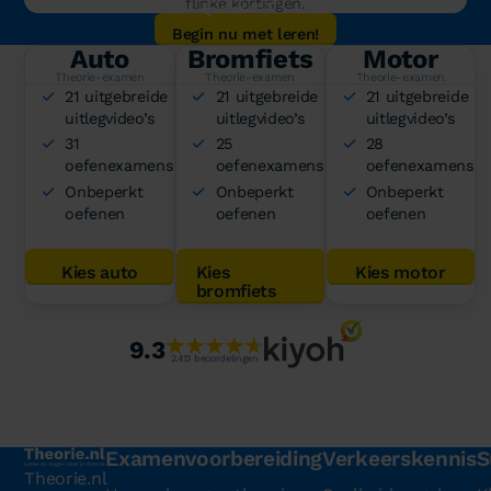
flinke kortingen.
Begin nu met leren!
Auto
Bromfiets
Motor
Theorie-examen
Theorie-examen
Theorie-examen
21 uitgebreide
21 uitgebreide
21 uitgebreide
uitlegvideo’s
uitlegvideo’s
uitlegvideo’s
31
25
28
oefenexamens
oefenexamens
oefenexamens
Onbeperkt
Onbeperkt
Onbeperkt
oefenen
oefenen
oefenen
Kies auto
Kies
Kies motor
bromfiets
9.3
2.413 beoordelingen
Examenvoorbereiding
Verkeerskennis
S
Theorie.nl