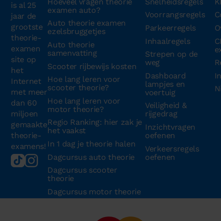
Hoeveel vragen theorie
Snelheidsregels
K
is al 25
examen auto?
Voorrangsregels
C
jaar de
Auto theorie examen
grootste
Parkeerregels
O
ezelsbruggetjes
theorie-
Inhaalregels
C
Auto theorie
examen
e
samenvatting
Strepen op de
site op
weg
R
Scooter rijbewijs kosten
het
Dashboard
I
Hoe lang leren voor
Internet
lampjes en
scooter theorie?
N
met meer
voertuig
Hoe lang leren voor
dan 60
Veiligheid &
motor theorie?
miljoen
rijgedrag
Regio Ranking: hier zak je
gemaakte
Inzichtvragen
het vaakst
theorie-
oefenen
In 1 dag je theorie halen
examens!
Verkeersregels
Dagcursus auto theorie
oefenen
Dagcursus scooter
theorie
Dagcursus motor theorie