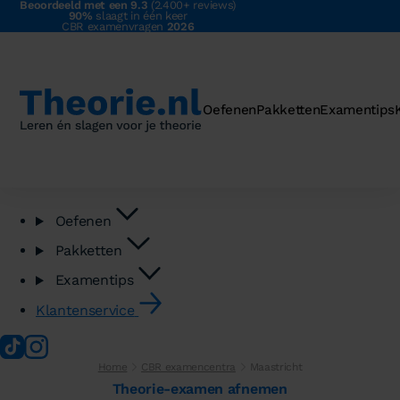
Beoordeeld met een 9.3
(2.400+ reviews)
90%
slaagt in één keer
CBR examenvragen
2026
Oefenen
Pakketten
Examentips
Oefenen
Pakketten
Examentips
Klantenservice
Home
CBR examencentra
Maastricht
Theorie-examen afnemen